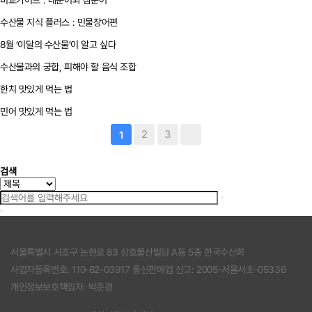
비교가이드 : 대문어와 참문어
수산물 지식 플러스 : 민물장어편
8월 ‘이달의 수산물’이 알고 싶다
수산물과의 궁합, 피해야 할 음식 조합
한치 맛있게 먹는 법
민어 맛있게 먹는 법
2
3
1
검색
서울특별시 서초구 논현로 83 삼호물산빌딩 A동 5층 한국수산회
사업자등록번호: 110-82-03917 통신판매업 신고: 2005-서울서초-05336
개인정보보호책임자: 박춘경