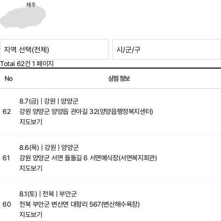
제주
Total 62건
1 페이지
No
상점 정보
8.7(금)
| 강원 | 양양군
62
강원 양양군 양양읍 관아길 32(양양읍행정복지센터)
지도보기
8.6(목)
| 강원 | 양양군
61
강원 양양군 서면 들돌길 6 서면예식장(서면복지회관)
지도보기
8.1(토)
| 전북 | 부안군
60
전북 부안군 변산면 대항리 567(변산해수욕장)
지도보기