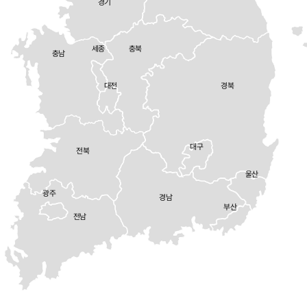
경기
세종
충북
충남
대전
경북
대구
전북
울산
광주
경남
부산
전남