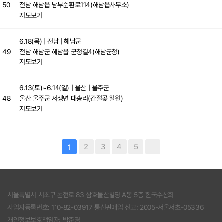
50
전남 해남읍 남부순환로114(해남읍사무소)
지도보기
6.18(목)
| 전남 | 해남군
49
전남 해남군 해남읍 군청길4(해남군청)
지도보기
6.13(토)~6.14(일)
| 울산 | 울주군
48
울산 울주군 서생면 대송리(간절곶 일원)
지도보기
2
3
4
5
1
서울특별시 서초구 논현로 83 삼호물산빌딩 A동 5층 한국수산회
사업자등록번호: 110-82-03917 통신판매업 신고: 2005-서울서초-05336
개인정보보호책임자: 박춘경